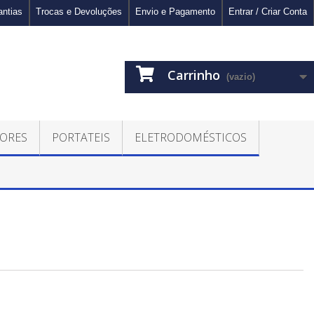
antias
Trocas e Devoluções
Envio e Pagamento
Entrar / Criar Conta
Carrinho
(vazio)
ORES
PORTATEIS
ELETRODOMÉSTICOS