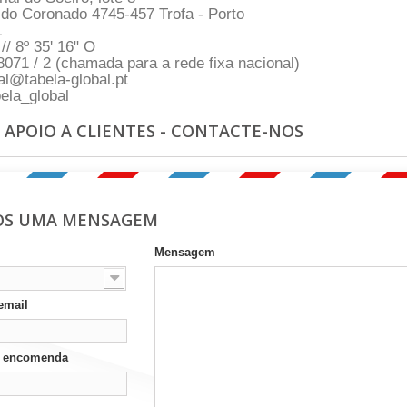
o Coronado 4745-457 Trofa - Porto
L
// 8º 35' 16" O
071 / 2 (chamada para a rede fixa nacional)
l@tabela-global.pt
ela_global
 APOIO A CLIENTES - CONTACTE-NOS
OS UMA MENSAGEM
Mensagem
email
a encomenda