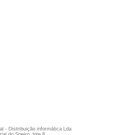
l - Distribuição informática Lda
ial do Soeiro, lote 8