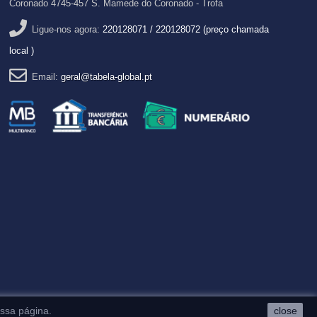
Coronado 4745-457 S. Mamede do Coronado - Trofa
Ligue-nos agora:
220128071 / 220128072 (preço chamada
local )
Email:
geral@tabela-global.pt
ssa página.
close