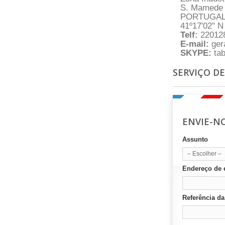
S. Mamede d
PORTUGA
41º17'02" N 
Telf:
220128
E-mail:
gera
SKYPE:
tab
SERVIÇO DE
ENVIE-N
Assunto
– Escolher –
Endereço de 
Referência d