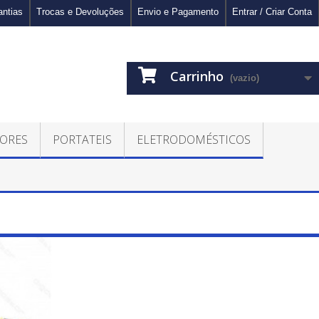
antias
Trocas e Devoluções
Envio e Pagamento
Entrar / Criar Conta
Carrinho
(vazio)
ORES
PORTATEIS
ELETRODOMÉSTICOS