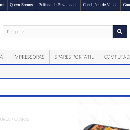
nos
Quem Somos
Política de Privacidade
Condições de Venda
Gar
CA
IMPRESSORAS
SPARES PORTATIL
COMPUTAD
ELHADORES / CHAPAS
ORES / CHAPAS